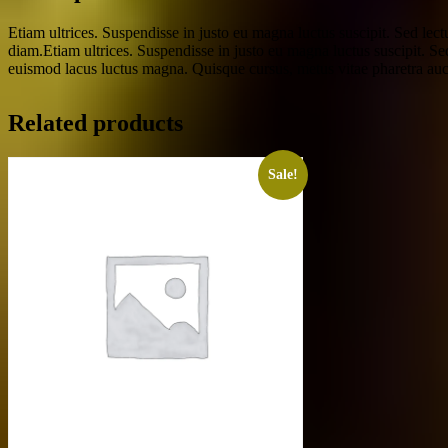
Etiam ultrices. Suspendisse in justo eu magna luctus suscipit. Sed le
diam.Etiam ultrices. Suspendisse in justo eu magna luctus suscipit. Se
euismod lacus luctus magna. Quisque cursus, metus vitae pharetra au
Related products
Sale!