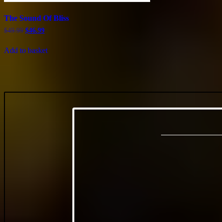
The Sound Of Bliss
$
49.99
$
46.99
Add to basket