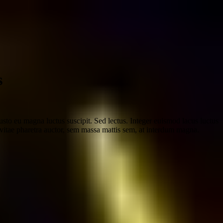
s
justo eu magna luctus suscipit. Sed lectus. Integer euismod lacus luctus
itae pharetra auctor, sem massa mattis sem, at interdum magna.