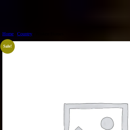
Home
/
Country
/ Broken Homes
Sale!