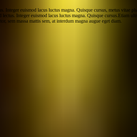
ctus. Integer euismod lacus luctus magna. Quisque cursus, metus vitae p
d lectus. Integer euismod lacus luctus magna. Quisque cursus.Etiam ultri
ctor, sem massa mattis sem, at interdum magna augue eget diam.