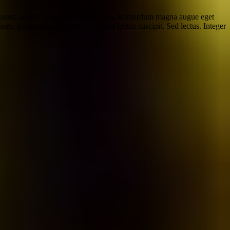
haretra auctor, sem massa mattis sem, at interdum magna augue eget
ces. Suspendisse in justo eu magna luctus suscipit. Sed lectus. Integer