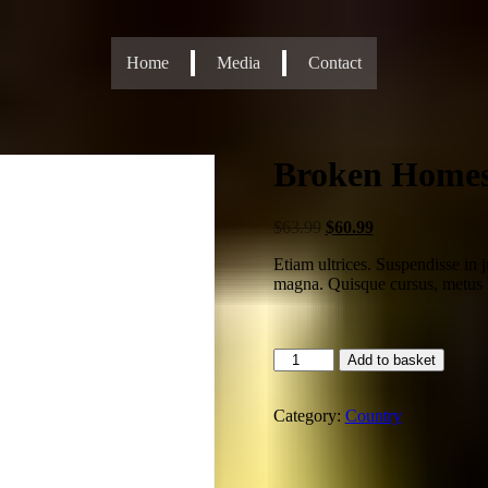
Home
Media
Contact
Broken Home
$
63.99
$
60.99
Etiam ultrices. Suspendisse in 
magna. Quisque cursus, metus v
Add to basket
Category:
Country